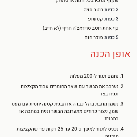
שקוף נמצא בכל חנות או סופר.)
3 כפות
רוטב סויה
3 כפות
קטשופ
כף אחת רוטב סריראצ'ה חריף (לא חייב)
5 כפות
סוכר חום
אופן הכנה
נחמם תנור ל-200 מעלות
נערבב את הבשר עם שאר החומרים עבור הקציצות
ונניח בצד
נשמן מחבת ברזל כבדה או תבנית קטנה יחסית עם מעט
שמן, ניצור כדורים מתערובת הבשר ונניח במחבת או
בתבנית
נכניס לתנור למשך כ-20 עד 25 דקות עד שהקציצות
מוכנות