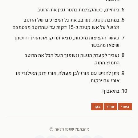
בינתיים, כשהקציצות בתנור נכין את הרוטב
במחבת קטנה, נערבב את כל המצרכים של הרוטב
ונבשל על אש קטנה כ-15 דקות עד שהרוטב מצטמצם
כאשר הקציצות מוכנות, נוציא ונרוקן את המיץ והושמן
שיצאו מהבשר
נעביר לקערת הגשה ונשפוך מעל הכל את הרוטב
החמוץ מתוק
ניתן להגיש עם אורז לבן מעולה, אורז ירוק תאילנדי או
אורז עם ירקות
בתיאבון!
בשרי
אורז
בקר
אהבתם? שתפו הלאה 😊