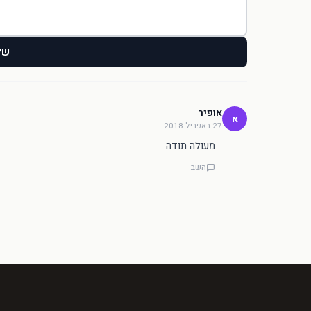
של
אופיר
א
27 באפריל 2018
מעולה תודה
השב