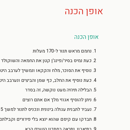
אופן הכנה
אופן הכנה
נחמם מראש תנור ל-170 מעלות
כעת נמיס בסיר/פינג'ן קטן את החמאה והשוקולד
נוסיף את הסוכר, מלח והקקאו ונמשיך לערבב היט
כעת נוסיף את החלב, כף שמן והביצים ונערבב הי
הבלילה תיהיה מעט נוקשה, זה בסדר
ניתן להוסיף אגוזי מלך אם אתם רוצים
נעביר לתבנית עגולה בינונית ונכניס לתנור למשך 15 דקות
תבדקו עם קיסם שהוא יוצא בלי פירורים וקבילתם
בתיאבון. נתראה במתכון הטעים הבא