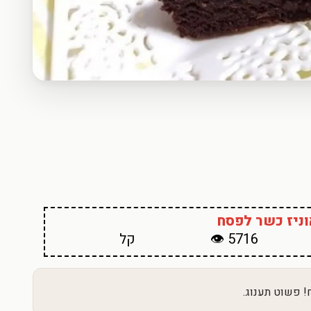
וניז כשר לפסח
5716 👁
קל
! פשוט תענוג.