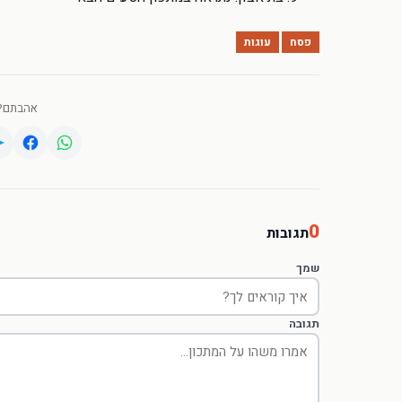
פסח
עוגות
אהבתם? 
0
תגובות
שמך
תגובה