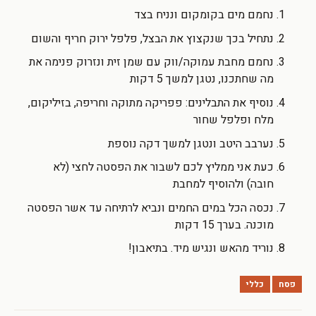
נחמם מים בקומקום ונניח בצד
נתחיל בכך שנקצוץ את הבצל, פלפל ירוק חריף והשום
נחמם מחבת עמוקה/ווק עם שמן זית ונזרוק פנימה את
מה שחתכנו, נטגן למשך 5 דקות
נוסיף את התבלינים: פפריקה מתוקה וחריפה, בזיליקום,
מלח ופלפל שחור
נערבב היטב ונטגן למשך דקה נוספת
כעת אני ממליץ לכם לשבור את הפסטה לחצי (לא
חובה) ולהוסיף למחבת
נכסה הכל במים החמים ונביא לרתיחה עד אשר הפסטה
מוכנה. בערך 15 דקות
נוריד מהאש ונגיש מיד. בתיאבון!
פסח
כללי