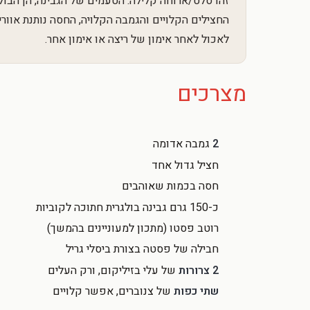
זהו סלט/ארוחה קלילה. הטעמים של הגבינה, הן הבו
החצילים הקלויים והגמבה הקלויה, החסה נותנת אוורי
לאכול לאחר אימון של ריצה או אימון אחר.
מצרכים
2
גמבה אדומה
חציל גדול אחד
חסה בכמות שאוהבים
כ-150 גרם גבינה בולגרית חתוכה לקוביות
רוטב פסטו (מתכון למעוניינים בהמשך)
חבילה של פסטה בצורת ביסלי גריל
2 צרורות
של עלי בזיליקום, ורק העלים
שתי כפות
של צנוברים, אפשר קלויים