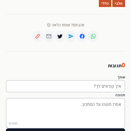
חלבי
כללי
אהבתם? שתפו הלאה 😊
0
תגובות
שמך
תגובה
0/500